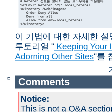
# Referer 정보를 보내지 않는 브라우저를 허용한다

SetEnvIf Referer "^$" local_referal

<Directory /web/images>

   Order Deny,Allow

   Deny from all

   Allow from env=local_referal

</Directory>
이 기법에 대한 자세한 설명은
투토리얼 "
Keeping Your 
Adorning Other Sites
"를
Comments
Notice:
This is not a Q&A sect