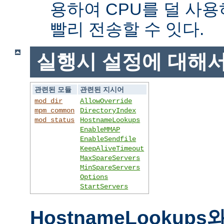
용하여 CPU를 덜 사용
빨리 전송할 수 잇다.
실행시 설정에 대해
관련된 모듈
관련된 지시어
mod_dir
AllowOverride
mpm_common
DirectoryIndex
mod_status
HostnameLookups
EnableMMAP
EnableSendfile
KeepAliveTimeout
MaxSpareServers
MinSpareServers
Options
StartServers
HostnameLookups