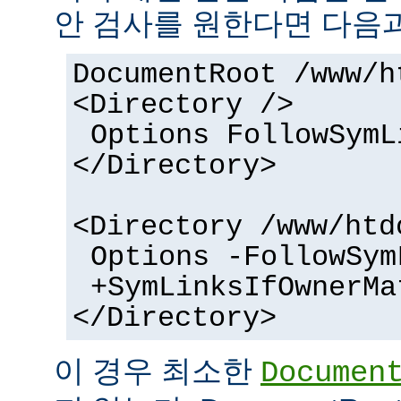
안 검사를 원한다면 다음과
DocumentRoot /www/h
<Directory />
Options FollowSymL
</Directory>
<Directory /www/htd
Options -FollowSym
+SymLinksIfOwnerMa
</Directory>
이 경우 최소한
Documen