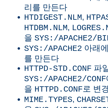
리를 만든다
,
HTDIGEST.NLM
HTPA
,
HTDBM.NLM
LOGRES.
을
SYS:/APACHE2/BI
아래
SYS:/APACHE2
를 만든다
파
HTTPD-STD.CONF
SYS:/APACHE2/CONF
을
로 변
HTTPD.CONF
,
MIME.TYPES
CHARSE