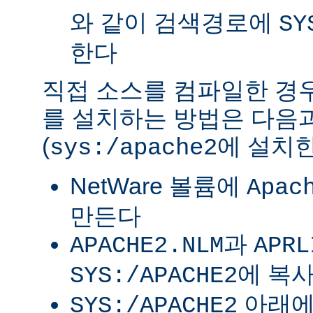
와 같이 검색경로에
SY
한다
직접 소스를 컴파일한 경우 
를 설치하는 방법은 다음
(
에 설치한
sys:/apache2
NetWare 볼륨에
Apac
만든다
과
APACHE2.NLM
APRL
에 복
SYS:/APACHE2
아래
SYS:/APACHE2